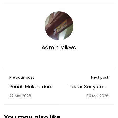
Admin Mikwa
Previous post
Next post
Penuh Makna dan
Tebar Senyum di
Inspirasi HMJ PAI
Tabunganen
22 Mei 2026
30 Mei 2026
Gelar Ruang Sapa
Tengah: Ratusan
Dosen dan
Kantong Qurban
Talkshow Interaktif
Jadi Bukti Nyata
You may also like