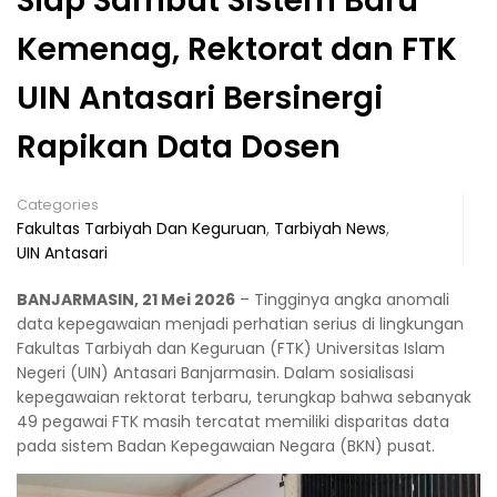
Siap Sambut Sistem Baru
Kemenag, Rektorat dan FTK
UIN Antasari Bersinergi
Rapikan Data Dosen
Categories
Fakultas Tarbiyah Dan Keguruan
,
Tarbiyah News
,
UIN Antasari
BANJARMASIN, 21 Mei 2026
– Tingginya angka anomali
data kepegawaian menjadi perhatian serius di lingkungan
Fakultas Tarbiyah dan Keguruan (FTK) Universitas Islam
Negeri (UIN) Antasari Banjarmasin. Dalam sosialisasi
kepegawaian rektorat terbaru, terungkap bahwa sebanyak
49 pegawai FTK masih tercatat memiliki disparitas data
pada sistem Badan Kepegawaian Negara (BKN) pusat.