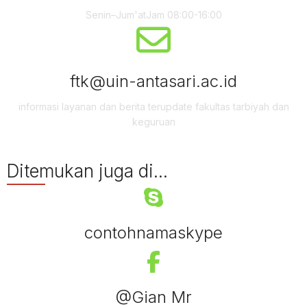
Senin–Jum'atJam 08:00-16:00
ftk@uin-antasari.ac.id
informasi layanan dan berita terupdate fakultas tarbiyah dan
keguruan
Ditemukan juga di...
contohnamaskype
@Gian Mr