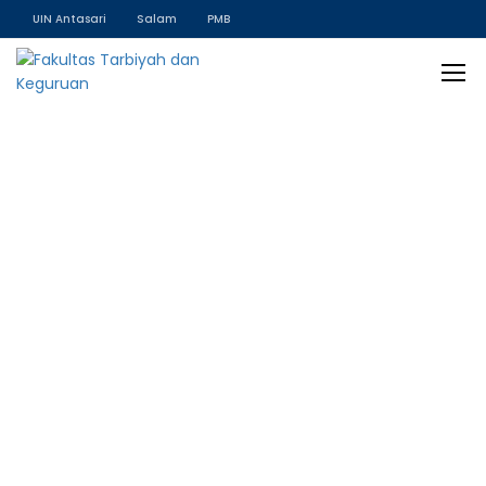
UIN Antasari
Salam
PMB