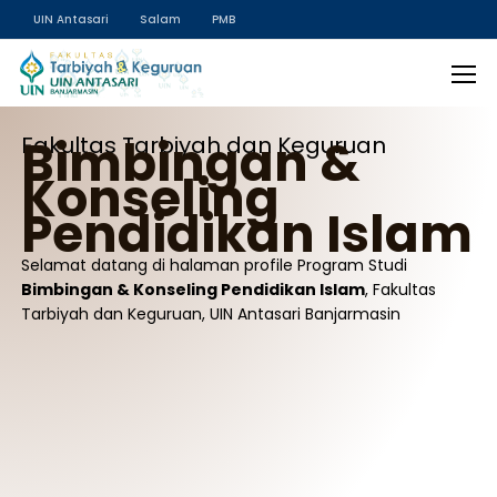
UIN Antasari
Salam
PMB
Bimbingan &
Fakultas Tarbiyah dan Keguruan
Konseling
Pendidikan Islam
Selamat datang di halaman profile Program Studi
Bimbingan & Konseling Pendidikan Islam
, Fakultas
Tarbiyah dan Keguruan, UIN Antasari Banjarmasin