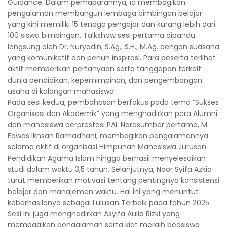
Guidance. Dalam pemaparannya, ia membagikan
pengalaman membangun lembaga bimbingan belajar
yang kini memiliki 15 tenaga pengajar dan kurang lebih dari
100 siswa bimbingan. Talkshow sesi pertama dipandu
langsung oleh Dr. Nuryadin, S.Ag., S.H., M.Ag. dengan suasana
yang komunikatif dan penuh inspirasi. Para peserta terlihat
aktif memberikan pertanyaan serta tanggapan terkait
dunia pendidikan, kepemimpinan, dan pengembangan
usaha di kalangan mahasiswa.
Pada sesi kedua, pembahasan berfokus pada tema “Sukses
Organisasi dan Akademik” yang menghadirkan para Alumni
dan mahasiswa berprestasi PAI. Narasumber pertama, M.
Fawas Ikhsan Ramadhani, membagikan pengalamannya
selama aktif di organisasi Himpunan Mahasiswa Jurusan
Pendidikan Agama Islam hingga berhasil menyelesaikan
studi dalam waktu 3,5 tahun. Selanjutnya, Noor Syifa Azkia
turut memberikan motivasi tentang pentingnya konsistensi
belajar dan manajemen waktu. Hal ini yang menuntut
keberhasilanya sebagai Lulusan Terbaik pada tahun 2025.
Sesi ini juga menghadirkan Asyifa Aulia Rizki yang
membagikan pengalaman serta kiat meraih beasiswa