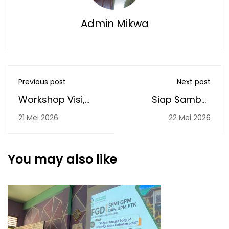
Admin Mikwa
Previous post
Next post
Workshop Visi,
Siap Sambut
Tujuan dan
Sistem Baru
21 Mei 2026
22 Mei 2026
Strategi, serta
Kemenag,
Penetapan CPL
Rektorat dan FTK
Kurikulum Berbasis
UIN Antasari
You may also like
OBE Tadris Biologi
Bersinergi Rapikan
Tahun 2026
Data Dosen
Digelar di UIN
Antasari
Banjarmasin