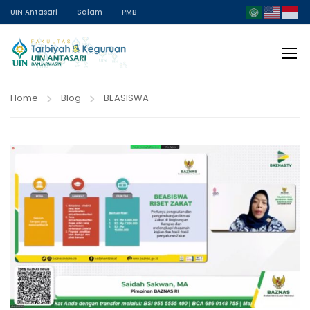
UIN Antasari
Salam
PMB
Home
Blog
BEASISWA