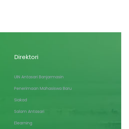
Direktori
UIN Antasari Banjarmasin
Penerimaan Mahasiswa Baru
Siakad
Salam Antasari
Elearning