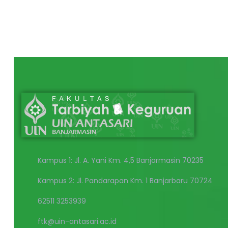
Kampus 1: Jl. A. Yani Km. 4,5 Banjarmasin 70235
Kampus 2: Jl. Pandarapan Km. 1 Banjarbaru 70724
62511 3253939
ftk@uin-antasari.ac.id