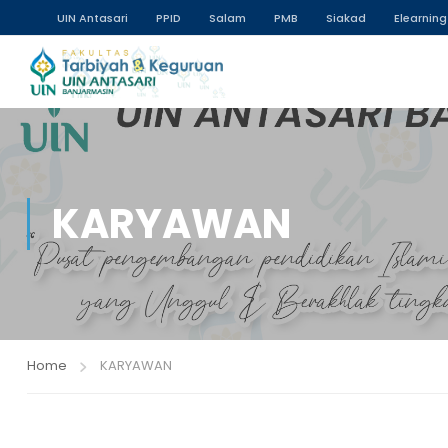
UIN Antasari
PPID
Salam
PMB
Siakad
Elearning
KARYAWAN
Home
KARYAWAN