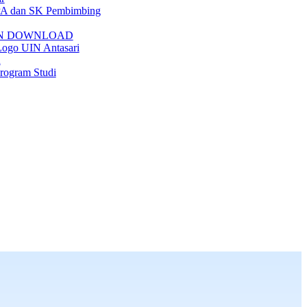
A dan SK Pembimbing
N DOWNLOAD
ogo UIN Antasari
n
Program Studi