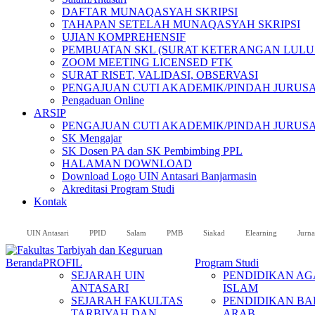
DAFTAR MUNAQASYAH SKRIPSI
TAHAPAN SETELAH MUNAQASYAH SKRIPSI
UJIAN KOMPREHENSIF
PEMBUATAN SKL (SURAT KETERANGAN LULU
ZOOM MEETING LICENSED FTK
SURAT RISET, VALIDASI, OBSERVASI
PENGAJUAN CUTI AKADEMIK/PINDAH JURUS
Pengaduan Online
ARSIP
PENGAJUAN CUTI AKADEMIK/PINDAH JURUS
SK Mengajar
SK Dosen PA dan SK Pembimbing PPL
HALAMAN DOWNLOAD
Download Logo UIN Antasari Banjarmasin
Akreditasi Program Studi
Kontak
UIN Antasari
PPID
Salam
PMB
Siakad
Elearning
Jurna
Beranda
PROFIL
Program Studi
SEJARAH UIN
PENDIDIKAN A
ANTASARI
ISLAM
SEJARAH FAKULTAS
PENDIDIKAN B
TARBIYAH DAN
ARAB