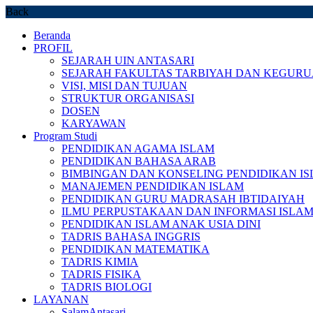
Back
Beranda
PROFIL
SEJARAH UIN ANTASARI
SEJARAH FAKULTAS TARBIYAH DAN KEGUR
VISI, MISI DAN TUJUAN
STRUKTUR ORGANISASI
DOSEN
KARYAWAN
Program Studi
PENDIDIKAN AGAMA ISLAM
PENDIDIKAN BAHASA ARAB
BIMBINGAN DAN KONSELING PENDIDIKAN I
MANAJEMEN PENDIDIKAN ISLAM
PENDIDIKAN GURU MADRASAH IBTIDAIYAH
ILMU PERPUSTAKAAN DAN INFORMASI ISLA
PENDIDIKAN ISLAM ANAK USIA DINI
TADRIS BAHASA INGGRIS
PENDIDIKAN MATEMATIKA
TADRIS KIMIA
TADRIS FISIKA
TADRIS BIOLOGI
LAYANAN
SalamAntasari