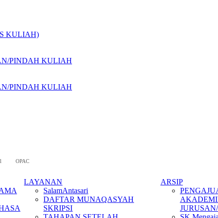
S KULIAH)
AN/PINDAH KULIAH
AN/PINDAH KULIAH
l
OPAC
LAYANAN
ARSIP
GAMA
SalamAntasari
PENGAJU
DAFTAR MUNAQASYAH
AKADEMI
AHASA
SKRIPSI
JURUSAN
TAHAPAN SETELAH
SK Mengaja