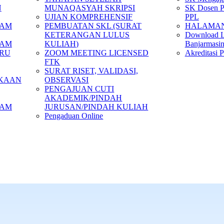
N
MUNAQASYAH SKRIPSI
SK Dosen P
UJIAN KOMPREHENSIF
PPL
LAM
PEMBUATAN SKL (SURAT
HALAMA
KETERANGAN LULUS
Download L
LAM
KULIAH)
Banjarmasi
URU
ZOOM MEETING LICENSED
Akreditasi 
FTK
SURAT RISET, VALIDASI,
AKAAN
OBSERVASI
PENGAJUAN CUTI
AKADEMIK/PINDAH
LAM
JURUSAN/PINDAH KULIAH
Pengaduan Online