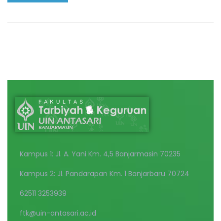
Kampus 1: Jl. A. Yani Km. 4,5 Banjarmasin 70235
Kampus 2: Jl. Pandarapan Km. 1 Banjarbaru 70724
62511 3253939
ftk@uin-antasari.ac.id