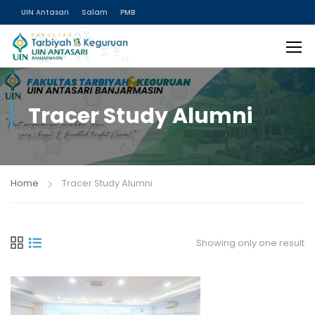
UIN Antasari
Salam
PMB
Tracer Study Alumni
Home
Tracer Study Alumni
Showing only one result