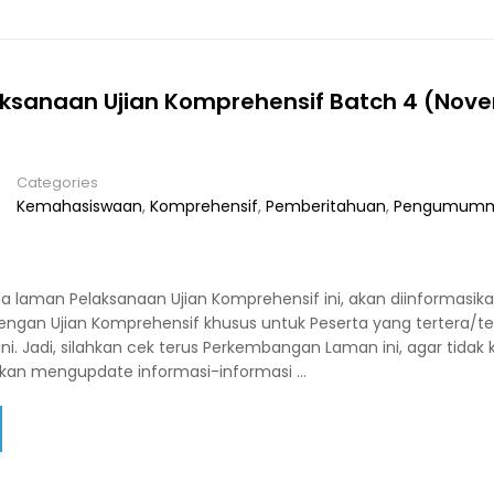
ksanaan Ujian Komprehensif Batch 4 (Nov
Categories
Kemahasiswaan
,
Komprehensif
,
Pemberitahuan
,
Pengumum
 laman Pelaksanaan Ujian Komprehensif ini, akan diinformasika
engan Ujian Komprehensif khusus untuk Peserta yang tertera/ter
ini. Jadi, silahkan cek terus Perkembangan Laman ini, agar tidak
akan mengupdate informasi-informasi …