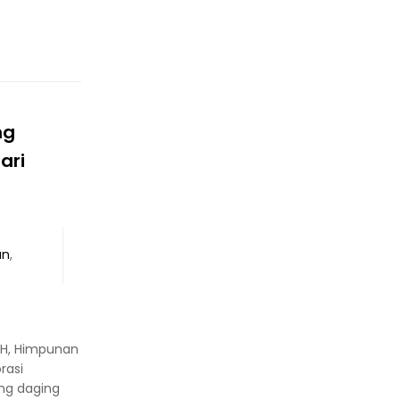
ng
ari
an
,
 H, Himpunan
rasi
ng daging