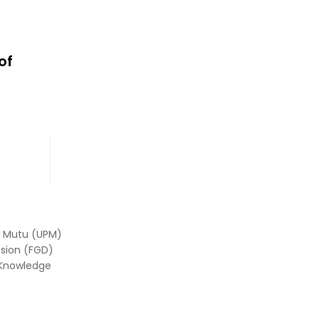
of
an Mutu (UPM)
sion (FGD)
 Knowledge