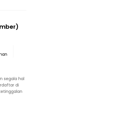
ember)
man
n segala hal
daftar di
 ketinggalan