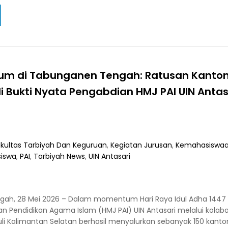
um di Tabunganen Tengah: Ratusan Kanto
 Bukti Nyata Pengabdian HMJ PAI UIN Antas
kultas Tarbiyah Dan Keguruan
,
Kegiatan Jurusan
,
Kemahasiswa
siswa
,
PAI
,
Tarbiyah News
,
UIN Antasari
ah, 28 Mei 2026 – Dalam momentum Hari Raya Idul Adha 1447
n Pendidikan Agama Islam (HMJ PAI) UIN Antasari melalui kolabo
i Kalimantan Selatan berhasil menyalurkan sebanyak 150 kanto