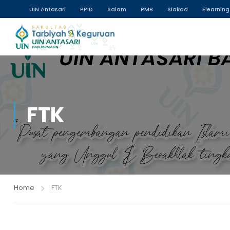
UIN Antasari
PPID
Salam
PMB
Siakad
Elearning
FTK
Home
FTK