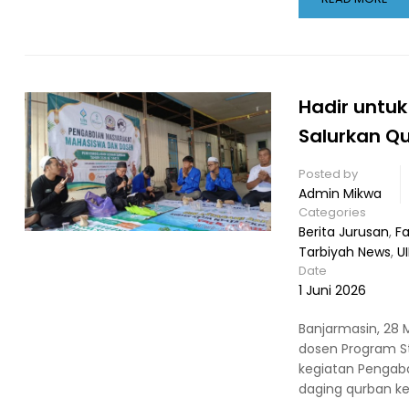
Hadir untuk
Salurkan Q
Posted by
Admin Mikwa
Categories
Berita Jurusan
,
Fa
Tarbiyah News
,
U
Date
1 Juni 2026
Banjarmasin, 28
dosen Program St
kegiatan Pengab
daging qurban k