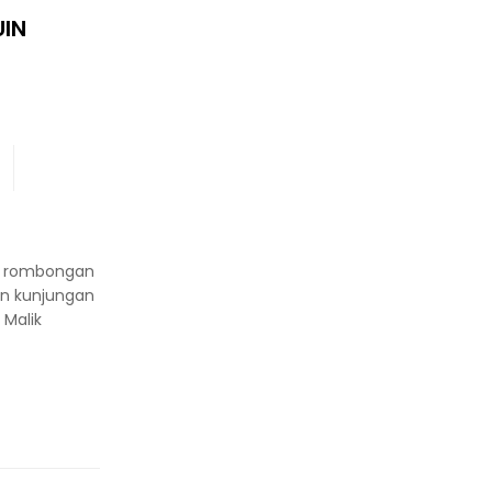
UIN
a, rombongan
an kunjungan
 Malik