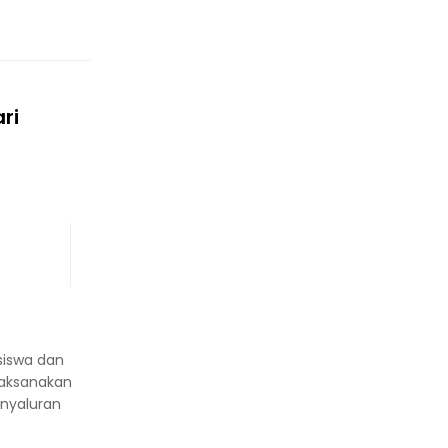
ri
siswa dan
laksanakan
nyaluran