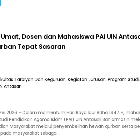
 Umat, Dosen dan Mahasiswa PAI UIN Antasa
urban Tepat Sasaran
kultas Tarbiyah Dan Keguruan
,
Kegiatan Jurusan
,
Program Studi
,
IN Antasari
 Mei 2026 – Dalam momentum Hari Raya Idul Adha 1447 H, maha
udi Pendidikan Agama Islam (PAI) UIN Antasari Banjarmasin me
dian Masyarakat melalui penyembelihan hewan qurban serta pe
epada masyarakat sebagai …