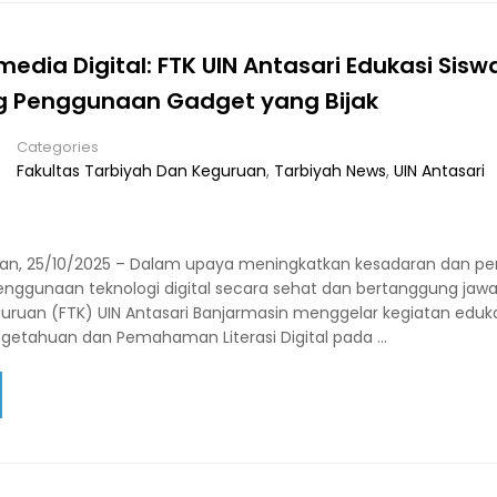
edia Digital: FTK UIN Antasari Edukasi Sisw
g Penggunaan Gadget yang Bijak
Categories
Fakultas Tarbiyah Dan Keguruan
,
Tarbiyah News
,
UIN Antasari
atan, 25/10/2025 – Dalam upaya meningkatkan kesadaran dan
nggunaan teknologi digital secara sehat dan bertanggung jawa
uruan (FTK) UIN Antasari Banjarmasin menggelar kegiatan eduka
ngetahuan dan Pemahaman Literasi Digital pada …