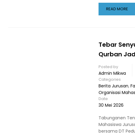
READ MORE
Tebar Seny
Qurban Jadi
Posted by
Admin Mikwa
Categories
Berita Jurusan
,
Fa
Organisasi Maha
Date
30 Mei 2026
Tabunganen Teng
Mahasiswa Jurusa
bersama DT Pedul