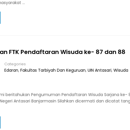
asyarakat …
 FTK Pendaftaran Wisuda ke- 87 dan 88
Categories
Edaran
,
Fakultas Tarbiyah Dan Keguruan
,
UIN Antasari
,
Wisuda
5
kami beritahukan Pengumuman Pendaftaran Wisuda Sarjana ke- 
 Negeri Antasari Banjarmasin Silahkan dicermati dan dicatat tan