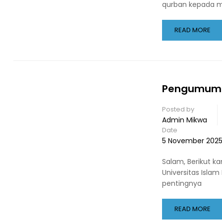
qurban kepada m
READ MORE
Pengumuman
Posted by
Admin Mikwa
Date
5 November 202
Salam, Berikut 
Universitas Islam
pentingnya
READ MORE