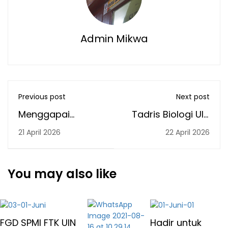
Admin Mikwa
Previous post
Next post
Menggapai
Tadris Biologi UIN
Keberkahan Bulan
Antasari Gelar
21 April 2026
22 April 2026
Ramadhan HMJ
Sosialisasi dan
PAI FTK Mengawali
Praktikum
Kepengurusan
Berbasis Kearifan
You may also like
Kabinet Aksi Bhakti
Lokal di MAN 5
dengan Kegiatan
Batola
HMJ PAI Berbagi
FGD SPMI FTK UIN
Hadir untuk